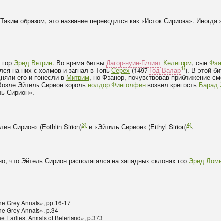
. Таким образом, это название переводится как «Исток Сириона». Иногда 
в гор
Эред Ветрин
. Во время битвы
Дагор-нуин-Гилиат
Келегорм
, сын
Фэа
1)
лся на них с холмов и загнал в Топь
Серех
(1497
Год Валар
). В этой б
няли его и понесли в
Митрим
, но Фэанор, почувствовав приближение см
 Возле Эйтель Сирион король
нолдор
Финголфин
возвел крепость
Барад 
ль Сирион».
3)
4)
н Сирион» (Eothlin Sirion)
и «Эйтиль Сирион» (Eithyl Sirion)
.
но, что Эйтель Сирион располагался на западных склонах гор
Эред Лом
The Grey Annals», pp.16-17
The Grey Annals», p.34
he Earliest Annals of Beleriand», p.373