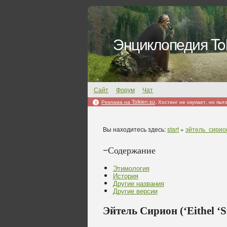
Энциклопедия Tol
Сайт
Форум
Чат
Реклама на Tolkien.su
. Хостинг не окупает, но пыт
↑
Вы находитесь здесь:
start
»
эйтель_сирио
−
Содержание
Этимология
История
Другие названия
Другие версии
Эйтель Сирион (‘Eithel ‘S