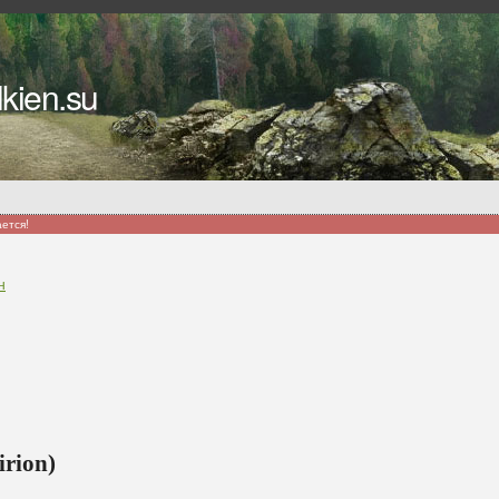
kien.su
ается!
н
irion)