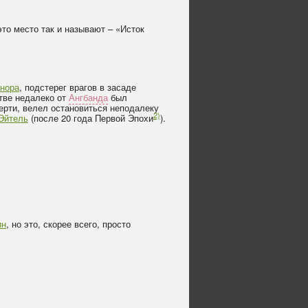
это место так и называют – «Исток
нора
, подстерег врагов в засаде
итве недалеко от
Ангбанда
был
ерти, велел остановиться неподалеку
2)
Эйтель
(после 20 года Первой Эпохи
).
ин
, но это, скорее всего, просто