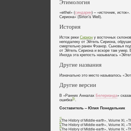
Этимология
«eithel» (
синдарин
) – «источник, исток»
Сириона» (Sirion’s Well).
История
Исток реки
Сирион
у восточных склоно
неподалеку от Эйтель Сириона, обруши
смертельно ранен Фэанор. Сыновья под
от Эйтель Сириона и вскоре там умер.
Иногда эта крепость называлась «Эйте
Другие названия
Изначально это место называлось «Эотли
Другие версии
В «Ранних Анналах
Белерианда
» сказа
5)
ошибка
.
Cоставитель – Юлия Понедельник
1)
«The History of Middle-earth», Volume XI, «
2)
«The History of Middle-earth», Volume XI, «
3)
«The History of Middle-earth», Volume IV, «T
4)