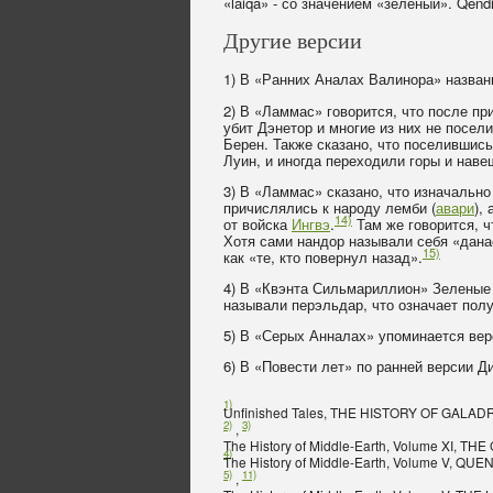
«laiqa» - со значением «зеленый». Qendi
Другие версии
1) В «Ранних Аналах Валинора» названи
2) В «Ламмас» говорится, что после п
убит Дэнетор и многие из них не посел
Берен. Также сказано, что поселившис
Луин, и иногда переходили горы и наве
3) В «Ламмас» сказано, что изначаль
причислялись к народу лемби (
авари
),
14)
от войска
Ингвэ
.
Там же говорится, чт
Хотя сами нандор называли себя «данас
15)
как «те, кто повернул назад».
4) В «Квэнта Сильмариллион» Зеленые 
называли перэльдар, что означает пол
5) В «Серых Анналах» упоминается вер
6) В «Повести лет» по ранней версии 
1)
Unfinished Tales, THE HISTORY OF GALAD
2)
3)
,
The History of Middle-Earth, Volume XI, T
4)
The History of Middle-Earth, Volume V, QU
5)
11)
,