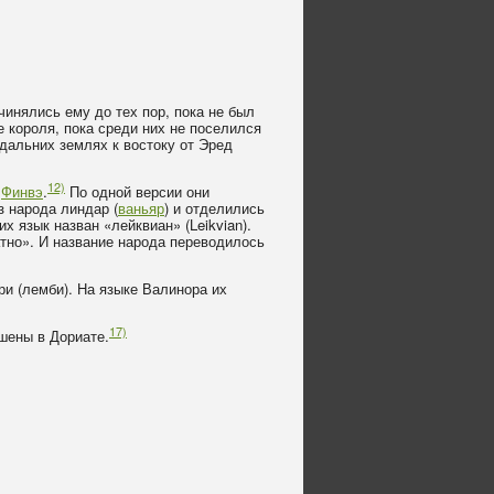
инялись ему до тех пор, пока не был
е короля, пока среди них не поселился
дальних землях к востоку от Эред
12)
а
Финвэ
.
По одной версии они
з народа линдар (
ваньяр
) и отделились
их язык назван «лейквиан» (Leikvian).
атно». И название народа переводилось
и (лемби). На языке Валинора их
17)
шены в Дориате.