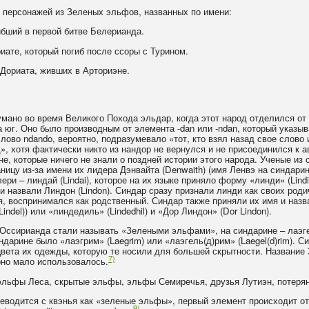
о персонажей из Зеленых эльфов, названных по имени:
ибший в первой битве Белерианда.
риате, который погиб после ссоры с Турином.
 Дориата, живших в Арториэне.
мано во время Великого Похода эльдар, когда этот народ отделился от 
 юг. Оно было производным от элемента -dan или -ndan, который указыв
лово ndando, вероятно, подразумевало «тот, кто взял назад свое слово 
д», хотя фактически никто из нандор не вернулся и не присоединился к а
е, которые ничего не знали о поздней истории этого народа. Ученые из
таницу из-за имени их лидера Дэнвайта (Denwaith) (имя Ленвэ на синдари
и – линдай (Lindai), которое на их языке приняло форму «линди» (Lindi)
 назвали Линдон (Lindon). Синдар сразу признали линди как своих родич
, воспринимался как родственный. Синдар также приняли их имя и назв
indel)) или «линдедиль» (Lindedhil) и «Дор Линдон» (Dor Lindon).
Оссирианда стали называть «Зелеными эльфами», на синдарине – лаэгел
индарине было «лаэгрим» (Laegrim) или «лаэгель(д)рим» (Laegel(d)rim). С
 цвета их одежды, которую те носили для большей скрытности. Названи
7)
 оно мало использовалось.
эльфы Леса, скрытые эльфы, эльфы Семиречья, друзья Лутиэн, потеря
переводится с квэнья как «зеленые эльфы», первый элемент происходит от
9)