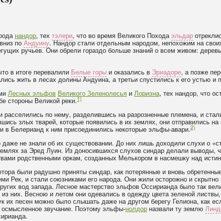
арода
нандор
, тех
тэлери
, что во время Великого Похода
эльдар
отреклис
 вниз по
Андуину
. Нандор стали отдельным народом, непохожим на своих
гущих ручьев. Они обрели гораздо больше знаний о всем живом: деревья
что в итоге перевалили
Белые горы
и оказались в
Эриадоре
, а позже п
тались жить в лесах долины Андуина, а третьи спустились к его устью и 
ами
Лесных эльфов
Великого Зеленолесья
и
Лориэна
, тех нандор, что о
1)
бе стороны Великой реки.
ни расселились по нему, разделившись на разрозненные племена, и ста
вшись злых тварей, которые появились в их землях, они отправились на
2)
ти в Белерианд к ним присоединились некоторые эльфы-авари.
 даже не знали об их существовании. До них лишь доходили слухи о «ст
емлях за Эред Луин. Из доносившихся слухов синдар делали выводы, ч
твами родственными оркам, созданных Мелькором в насмешку над исти
тора были радушно приняты синдар, как потерянные и вновь обретенны
ми Рек, и стали союзниками его народа. Они жили осторожно и скрытно 
угих вод запада. Лесное мастерство эльфов Оссирианда было так велик
го из них. Весною и летом они одевались в одежду цвета зеленой листвы
ук их песен можно было слышать даже на другом берегу Гелиона, как ес
и осмысленное звучание. Поэтому эльфы-
нолдор
назвали ту землю
Линд
сирианда.