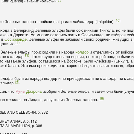
 (или quendi) - значит «эльфы».
10)
е Зеленых эльфов - лайкви (Laiqi) или лайкэльдар (Laiqeldar).
рихода в Белерианд Зеленые эльфы были союзниками Тингола, но не подч
ились в Дориате. Но многие остались жить в Оссирианде, не избирая себ
ь в
Оссирианде
, Зеленые эльфы не забывали своих родичей, живущих в 
11)
щали их.
но Зеленые эльфы происходили из народа
нолдор
и отделились от войск
13)
 а не к эльдар.
. Также существовала версия, по которой нандор были и
о название эльфов, оставшихся на Востоке, было «лейквир» (Leikvir), а 
» (Danas). Это имя происходило от корня ndan-, что значит «назад, обр
эльфы были из народа нолдор и не принадлежали ни к эльдар, ни к авар
16)
уэльдар.
сия, что
Руны
Даэрона
изобрели Зеленые эльфы и затем они были улуч
18)
Диор женился на Линдис, девушке из Зеленых эльфов.
RIEL AND CELEBORN, p. 332
HE GREY ANNALS, p. 112
ENTA SILMARILLION, p. 308