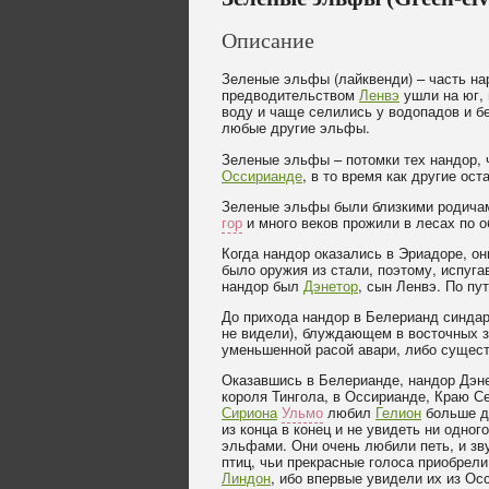
Описание
Зеленые эльфы (лайквенди) – часть н
предводительством
Ленвэ
ушли на юг,
воду и чаще селились у водопадов и бе
любые другие эльфы.
Зеленые эльфы – потомки тех нандор, 
Оссирианде
, в то время как другие ос
Зеленые эльфы были близкими родич
гор
и много веков прожили в лесах по о
Когда нандор оказались в Эриадоре, о
было оружия из стали, поэтому, испуга
нандор был
Дэнетор
, сын Ленвэ. По пу
До прихода нандор в Белерианд синдар
не видели), блуждающем в восточных з
уменьшенной расой авари, либо сущес
Оказавшись в Белерианде, нандор Дэне
короля Тингола, в Оссирианде, Краю Се
Сириона
Ульмо
любил
Гелион
больше др
из конца в конец и не увидеть ни одно
эльфами. Они очень любили петь, и зв
птиц, чьи прекрасные голоса приобрел
Линдон
, ибо впервые увидели их из Ос