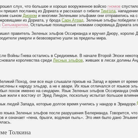
прошел слух, что большое и хорошо вооруженное войско
гномов
спустило
эн пришел посланец из Дориата и рассказал о гибели
Тингола
, нападении
своим сыном
Диором
и многими Зелеными эльфами они отправились на с
окровищами из Дориата, у брода
Сарн Атрад
. Зеленые эльфы победили г
с
Сильмарилем
. Остальные похищенные гномами сокровища Дориата эль
ришел правитель Зеленых эльфов Оссирианда и вручил Диору, королю Д
 родители умерли и безвозвратно ушли за пределы мира.
е Войны Гнева остались в Средиземье. В начале Второй Эпохи некотор
сновали королевства среди
Лесных эльфов
, живших в лесах долины Ан
Великий Поход, они все еще слышали призыв на Запад и время от времен
числены к народу эльдар, а не к авари. Их язык отличался от языков эл
был похож именно на синдарин. Язык Зеленых эльфов Оссирианда (лейкв
орые жили к востоку от Эред Линдон, поскольку испытал большое влияни
язык людей Запада, которые долгое время учились у нандор в Эриадоре.
из языка Зеленых эльфов после разрушения Белерианда. Говорится, чт
в и означает «пена, брызги, водяная пыль». Это имя было дано Эльвин
илась.
уме Толкина