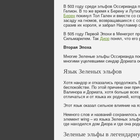
В 503 году среди эльфов Оссирианда 
Гелион. В то же время к Берену и Лути
Берен
покинул Тол Гален и вместе со 
засаду на гномов, возвращавшихся с с
сразив их короля, и забрал Наугламир 
В 505 году Первой Эпохи в Менегрот п
Сильмарилем. Так
Диор
понял, что его
Вторая Эпоха
Многие Зеленые эльфы Оссирианда посл
многими уцелевшими синдар Дориата о
Язык Зеленых эльфов
Хотя нандор и отказались продолжать 
беспокойстве. По этой причине они при
Валинора и Дориата, хотя больше всех 
отличаться и от языка их родичей, кот
Этот язык оказал сильное влияние на 
Немного слов и названий сохранилось 
элемент wing – из языка Зеленых эльфо
где находился дом Диора и где она род
Зеленые эльфы в легендари