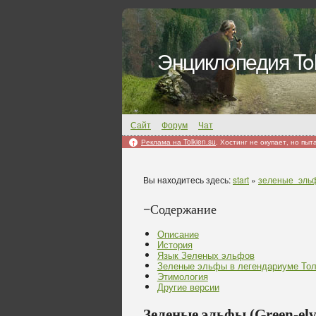
Энциклопедия Tol
Сайт
Форум
Чат
Реклама на Tolkien.su
. Хостинг не окупает, но пыт
↑
Вы находитесь здесь:
start
»
зеленые_эль
−
Содержание
Описание
История
Язык Зеленых эльфов
Зеленые эльфы в легендариуме Тол
Этимология
Другие версии
Зеленые эльфы (Green-elv