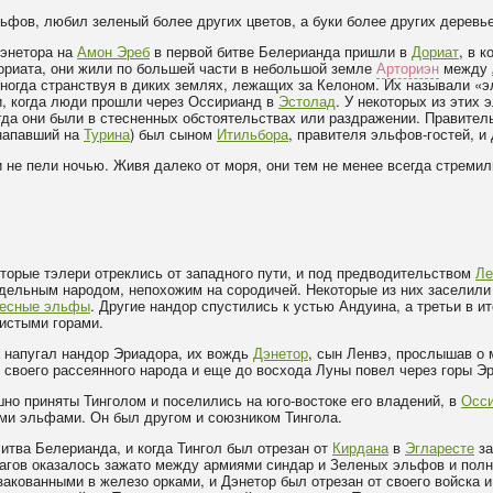
ьфов, любил зеленый более других цветов, а буки более других деревье
энетора на
Амон Эреб
в первой битве Белерианда пришли в
Дориат
, в 
риата, они жили по большей части в небольшой земле
Арториэн
между
иногда странствуя в диких землях, лежащих за Келоном. Их называли «
и, когда люди прошли через Оссирианд в
Эстолад
. У некоторых из этих
огда они были в стесненных обстоятельствах или раздражении. Правител
напавший на
Турина
) был сыном
Итильбора
, правителя эльфов-гостей, и
 не пели ночью. Живя далеко от моря, они тем не менее всегда стремил
торые тэлери отреклись от западного пути, и под предводительством
Ле
отдельным народом, непохожим на сородичей. Некоторые из них заселили
есные эльфы
. Другие нандор спустились к устью Андуина, а третьи в и
истыми горами.
а напугал нандор Эриадора, их вождь
Дэнетор
, сын Ленвэ, прослышав о
из своего рассеянного народа и еще до восхода Луны повел через горы Э
но приняты Тинголом и поселились на юго-востоке его владений, в
Осс
ми эльфами. Он был другом и союзником Тингола.
итва Белерианда, и когда Тингол был отрезан от
Кирдана
в
Эгларесте
за
рагов оказалось зажато между армиями синдар и Зеленых эльфов и пол
закованными в железо орками, и Дэнетор был отрезан от своего войска 