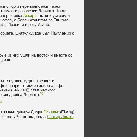
сь с гор и переправилось через
 гномов и разорении Дориата. Тогда
евер, к реке
Аскар
. Там они устроили
номов, а Берен отомстил за Тингола,
фы бросили в реку Аскар.
ориата, шкатулку, где был Наугламир с
ые из них ушли на восток и вместе со
дуина.
и тянулись туда в тревоге и
ьфов-авари, а также языков эльфов
иан (Leikvian)) стал немного
5)
е синдарина Дориата.
6)
о в имени дочери Диора
Эльвинг
(Elwing)
г в честь брызг водопада
Лантир Ламат
,