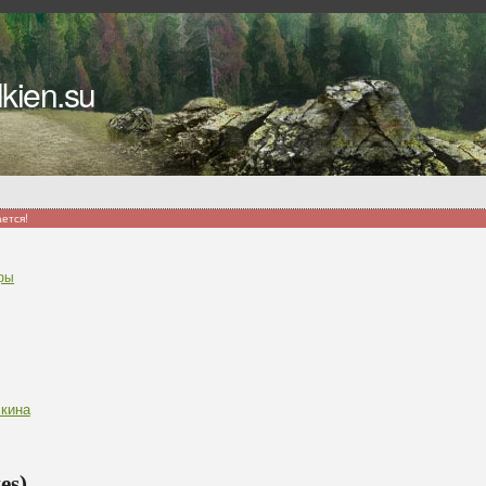
kien.su
ается!
фы
кина
es)