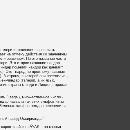
тэлери и отказался пересекать
ает на отмену действия со значением
или решение». Но это название часто
вари. Это старое название нандор
 синдар помнили нандор как данвайт
не). Этот народ по-прежнему называл
. А страну, в которой они поселились,
ей-линдар (тэлери), а их язык,
ание страны (линди и Линдон), придав
ь (Laegel), множественное число -
индар назвали так этих эльфов из-за
е Зеленых эльфов нолдор перевели на
8)
нный народ Оссирианда.
 корня «лайак» LÁYAK- , на квэнья