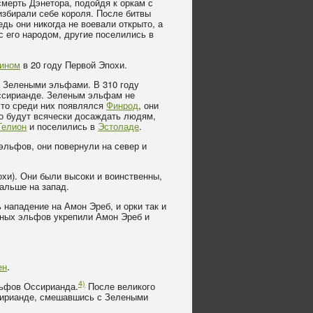
смерть Дэнетора, подойдя к оркам с
избирали себе короля. После битвы
дь они никогда не воевали открыто, а
с его народом, другие поселились в
ином
в 20 году Первой Эпохи.
с Зелеными эльфами. В 310 году
Оссирианде. Зеленым эльфам не
что среди них появлялся
Финрод
, они
о будут всячески досаждать людям,
Гелион
и поселились в
Эстоладе
.
эльфов, они повернули на север и
охи). Они были высоки и воинственны,
альше на запад.
 нападение на Амон Эреб, и орки так и
ых эльфов укрепили Амон Эреб и
ен
.
4)
ьфов Оссирианда.
После великого
ссирианде, смешавшись с Зелеными