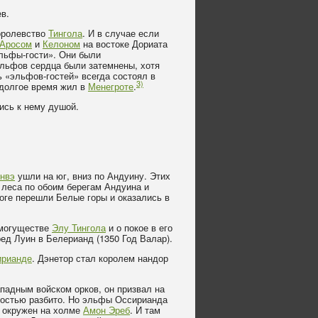
в.
королевство
Тингола
. И в случае если
Аросом
и
Келоном
на востоке Дориата
эльфы-гости». Они были
 эльфов сердца были затемнены, хотя
ь «эльфов-гостей» всегда состоял в
3)
 долгое время жил в
Менегроте
.
ись к нему душой.
нвэ
ушли на юг, вниз по Андуину. Этих
 леса по обоим берегам Андуина и
тоге перешли Белые горы и оказались в
 могуществе
Элу Тингола
и о покое в его
ред Луин в Белерианд (1350 Год Валар).
ирианде
. Дэнетор стал королем нандор
падным войском орков, он призвал на
ностью разбито. Но эльфы Оссирианда
и окружен на холме
Амон Эреб
. И там