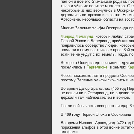
пал он и все его ближайшие родичи, пр
тыла и убив их великое множество. С 
некоторые из них вернулись в Оссириан
держались осторожно и скрытно. Но м
Арториэне, небольшой области на восто
Многие Зеленые эльфы Оссирианда пр
Финрод Фелагунд
, который любил стра
Первой Эпохи в Белерианд прибыли л
понравилось соседство людей, которые
послали к нему вестников с просьбой 
если те не уйдут с их земель. Тогда, 
Вскоре в Оссирианде появились други
поселились в
Таргелионе
, в землях
Кар
Через несколько лет в пределы Оссир
поэтому Зеленые эльфы скрылись и не 
Во время Дагор Браголлах (455 год П
не вошли ни в Оссирианд, ни в дикие 
держали там наблюдателей и воинов.
После войны часть северных синдар б
В 469 году Первой Эпохи в Оссирианд
Во время Нирнаэт Арноэдиад (472 год 
поражения эльфов в этой войне остатк
эльфами.