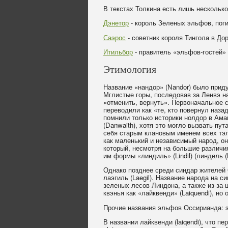
В текстах Толкина есть лишь нескольк
Дэнетор
- король Зеленых эльфов, пог
Саэрос
- советник короля Тингола в До
Итильбор
- правитель «эльфов-гостей»
Этимология
Название «нандор» (Nandor) было приду
Мглистые горы, последовав за Ленвэ на
«отменить, вернуть». Первоначальное с
переводили как «те, кто повернул наза
помнили только историки нолдор в Аман
(Danwaith), хотя это могло вызвать пу
себя старым клановым именем всех тэлер
как маленький и независимый народ, они
который, несмотря на большие различия
им формы «линдиль» (Lindil) (линдель (L
Однако позднее среди синдар жителей 
лаэгиль (Laegil). Название народа на с
зеленых лесов Линдона, а также из-за
квэнья как «лайквенди» (Laiquendi), но
Прочие названия эльфов Оссирианда: 
В названии лайквенди (laiqendi), что 