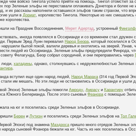
ежде чем войско Тингола успело прийти на помощь. Тингол отомстил за 
тех пор Зеленые эльфы не переставали оплакивать Дэнетора и более не 
д, и их рассказы наполнили оставшихся эльфов таким страхом, что впре
ногие ушли в
Дориат
, королевство Тингола. Некоторые из них смешались 
ке королевства.
ишли на Праздник Воссоединения,
Мерет Адертад
, устроенный
Финголф
нствовать, иногда появлялся в Оссирианде и со временем стал дружен 
юди. Первым Эред Луин перевалил
Народ Беора
, который поселился в 
 нарушили былой покой, валили деревья и охотились на зверей. Узнав, 
увести людей из Оссирианда. Зеленые эльфы предупредили Финрода, чт
по совету Фелагунда, Беор собрал сородичей, и они переправились через
е люди,
халадины
, однако, столкнувшись с недружелюбностью Зеленых 
антира
.
ианда вступил еще один народ людей,
Народ Мараха
(314 год Первой Эп
стали им мешать. Но эти люди не остановились в Оссирианде и ушли д
ервой Эпохи) Зеленые эльфы помогли
Амроду
,
Амрасу
и
Карантиру
отбить
леса Южного Белерианда. После этого сыновья
Феанора
с помощью Зелен
ежала на юг и поселилась среди Зеленых эльфов в Оссирианде.
 пришли
Берен
и
Лутиэн
и поселились среди Зеленых эльфов на
Тол Гал
Первой Эпохи) под знамена
Маэдроса
пришло много отрядов Зеленых эл
и народа сыновей Фэанора бежали на юг. Часть из них поселилась в О