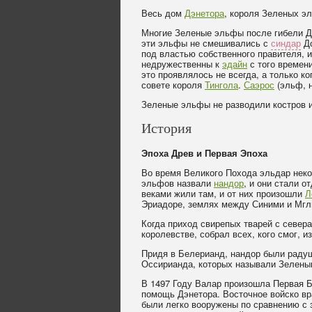
Весь дом
Дэнетора
, короля Зеленых эл
Многие Зеленые эльфы после гибели Д
эти эльфы не смешивались с
синдар
До
под властью собственного правителя, 
недружественны к
эдайн
с того времен
это проявлялось не всегда, а только к
совете короля
Тингола
.
Саэрос
(эльф, 
Зеленые эльфы не разводили костров и
История
Эпоха Древ и Первая Эпоха
Во время Великого Похода эльдар неко
эльфов назвали
нандор
, и они стали 
веками жили там, и от них произошли
Л
Эриадоре, землях между Синими и Мгл
Когда приход свирепых тварей с север
королевстве, собрал всех, кого смог, 
Придя в Белерианд, нандор были радуш
Оссирианда, которых называли Зелены
В 1497 Году Валар произошла Первая Б
помощь Дэнетора. Восточное войско в
были легко вооружены по сравнению с 