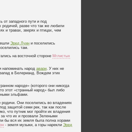
ь от западного пути и под
 родичей, разве что так же любили
х и травах, зверях и птицах, чем
ерешли
Эред Луин
и поселились
поселились там.
стались на восточной стороне
Мглистых
ли напоминать народ
авари
. У них не
 запад в Белерианд. Вождем этих
ранном народе» (которого они никогда
то этот «странный народ» был либо
нными эльфами.
е родичи. Они поселились во владениях
под защитой семи рек, так как после
о, что путник мог пройти их владения
, за что их и прозвали Зелеными
ли бы вся их земля была полна хорами
он
- земля музыки, а горы нарекли
Эред