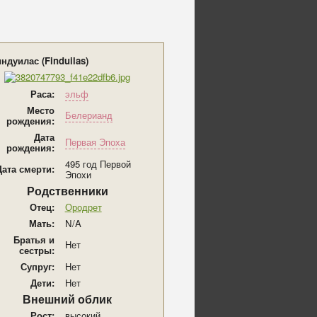
ндуилас (Finduilas)
Раса:
эльф
Место
Белерианд
рождения:
Дата
Первая Эпоха
рождения:
495 год Первой
Дата смерти:
Эпохи
Родственники
Отец:
Ородрет
Мать:
N/A
Братья и
Нет
сестры:
Супруг:
Нет
Дети:
Нет
Внешний облик
Рост:
высокий