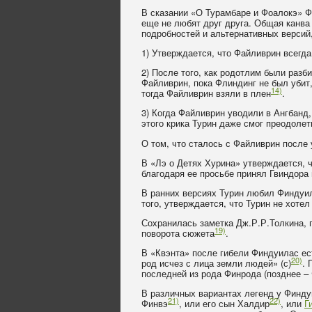
В сказании «О Турамбаре и Фоалокэ» Ф
еще не любят друг друга. Общая канва
подробностей и альтернативных версий
1) Утверждается, что Файливрин всегда
2) После того, как родотлим были раз
Файливрин, пока Флиндинг не был убит,
14)
тогда Файливрин взяли в плен
.
3) Когда Файливрин уводили в Ангбанд,
этого крика Турин даже смог преодолет
О том, что сталось с Файливрин после 
В «Лэ о Детях Хурина» утверждается, 
благодаря ее просьбе принял Гвиндора 
В ранних версиях Турин любил Финдуила
того, утверждается, что Турин не хоте
Сохранилась заметка Дж.Р.Р.Толкина, г
19)
поворота сюжета
.
В «Квэнта» после гибели Финдуилас ес
20)
род исчез с лица земли людей» (с)
. 
последней из рода Финрода (позднее –
В различных вариантах легенд у Финду
21)
22)
Финвэ
, или его сын Халдир
, или
Г