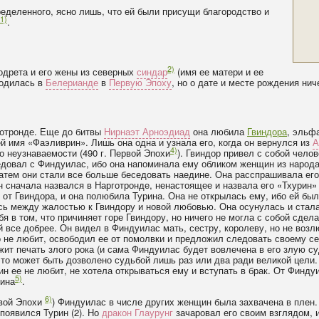
ределенного, ясно лишь, что ей были присущи благородство и
1)
.
2)
одрета и его жены из северных
синдар
(имя ее матери и ее
родилась в
Белерианде
в
Первую Эпоху
, но о дате и месте рождения нич
готронде. Еще до битвы
Нирнаэт Арноэдиад
она любила
Гвиндора
, эльф
 ей имя «Фаэливрин». Лишь она одна и узнала его, когда он вернулся из
А
4)
о неузнаваемости (490 г. Первой Эпохи
). Гвиндор привел с собой челов
седовал с Финдуилас, ибо она напоминала ему обликом женщин из народ
затем они стали все больше беседовать наедине. Она расспрашивала ег
н сначала назвался в Нарготронде, ненастоящее и назвала его «Тхурин»
от Гвиндора, и она полюбила Турина. Она не открылась ему, ибо ей было
сь между жалостью к Гвиндору и новой любовью. Она осунулась и стала
я в том, что причиняет горе Гвиндору, но ничего не могла с собой сдел
ей все добрее. Он видел в Финдуилас мать, сестру, королеву, но не воз
го не любит, освободил ее от помолвки и предложил следовать своему с
ежит печать злого рока (и сама Финдуилас будет вовлечена в его злую су
то может быть дозволено судьбой лишь раз или два ради великой цели.
урин ее не любит, не хотела открываться ему и вступать в брак. От Финд
5)
рина
.
6)
рвой Эпохи
) Финдуилас в числе других женщин была захвачена в плен.
появился Турин (2). Но
дракон
Глаурунг
зачаровал его своим взглядом, и