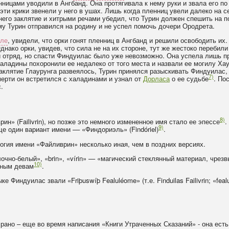
ницами уводили в Ангбанд. Она протягивала к нему руки и звала его по 
эти крики звенели у него в ушах. Лишь когда пленниц увели далеко на с
 него заклятие и хитрыми речами убедил, что Турин должен спешить на 
му Турин отправился на родину и не успел помочь дочери Ородрета.
иле
, увидели, что орки гонят пленниц в Ангбанд и решили освободить их
днако орки, увидев, что сила не на их стороне, тут же жестоко переби
 отряд, но спасти Финдуилас было уже невозможно. Она успела лишь п
ладины похоронили ее недалеко от того места и назвали ее могилу Хау
заклятие Глаурунга развеялось, Турин принялся разыскивать Финдуилас,
7)
мерти он встретился с халадинами и узнал от
Дорласа
о ее судьбе
. По
.
8)
н» (Failivrin), но позже это немного измененное имя стало ее эпессе
.
9)
е один вариант имени –– «Финдориэль» (Findóriel)
.
огия имени «Файливрин» несколько иная, чем в поздних версиях.
олочно-белый», «brin», «vírin» — «магический стеклянный материал, чре
10)
сным девам
.
е Финдуилас звали «Friþuswíþ Fealuléome» (т.е. Finduilas Failivrin; «fea
рано – еще во время написания «Книги Утраченных Сказаний» - она есть