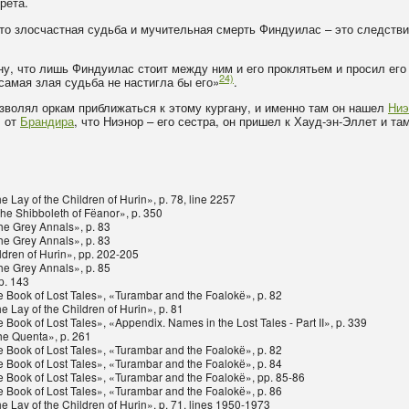
рета.
 что злосчастная судьба и мучительная смерть Финдуилас – это следств
ну, что лишь Финдуилас стоит между ним и его проклятьем и просил его 
24)
 самая злая судьба не настигла бы его»
.
позволял оркам приближаться к этому кургану, и именно там он нашел
Ниэ
л от
Брандира
, что Ниэнор – его сестра, он пришел к Хауд-эн-Эллет и та
e Lay of the Children of Hurin», p. 78, line 2257
The Shibboleth of Fёanor», p. 350
he Grey Annals», p. 83
he Grey Annals», p. 83
ldren of Hurin», pp. 202-205
he Grey Annals», p. 85
p. 143
he Book of Lost Tales», «Turambar and the Foalokё», p. 82
e Lay of the Children of Hurin», p. 81
e Book of Lost Tales», «Appendix. Names in the Lost Tales - Part II», p. 339
he Quenta», p. 261
he Book of Lost Tales», «Turambar and the Foalokё», p. 82
he Book of Lost Tales», «Turambar and the Foalokё», p. 84
he Book of Lost Tales», «Turambar and the Foalokё», pp. 85-86
he Book of Lost Tales», «Turambar and the Foalokё», p. 86
he Lay of the Children of Hurin», p. 71, lines 1950-1973