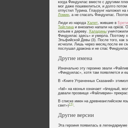
когда Финдуилас вместе с другими плен
мог даже пошевелиться, и долго потом 
отпустил Турина. Глаурунг наложил на
Ломин
, а не спасать Финдуилас. Поэто
Люди из народа
Халет
, жившие в
Брет
Тейглина
и внезапно напали на орков. О
копьем к дереву.
Халадины
уничтожили
Финдуилас здесь» и умерла. Поэтому ха
Эльфийской Девы (3). После того, как 
исчезли. Лишь через месяц после ее с
послушал дракона и не спас Финдуилас
Другие имена
Изначально эту героиню звали «Файливри
«Финдуилас», хотя там появляется и ещ
В «Книге Утраченных Сказаний» этимол
«fail» на квэнья означает «бледный, м
давали прозвище «Файливрин» прекра
В списке имен на древнеанглийском язык
11)
свет»)
.
Другие версии
Эта героиня появилась в легендариуме 