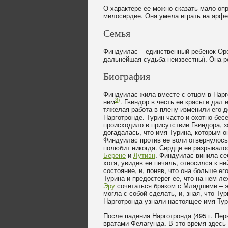
О характере ее можно сказать мало оп
милосердие. Она умела играть на арфе
Семья
Финдуилас – единственный ребенок Ор
дальнейшая судьба неизвестны). Она 
Биография
Финдуилас жила вместе с отцом в Нар
3)
ним
. Гвиндор в честь ее красы и дал
тяжелая работа в плену изменили его д
Нарготронде. Турин часто и охотно бе
происходило в присутствии Гвиндора, 
догадалась, что имя Турина, которым о
Финдуилас против ее воли отвернулось 
полюбит никогда. Сердце ее разрывало
Берене
и
Лутиэн
. Финдуилас винила себ
хотя, увидев ее печаль, относился к н
состояние, и, поняв, что она больше е
Турина и предостерег ее, что на нем л
Эру
сочетаться браком с Младшими – э
могла с собой сделать, и, зная, что Т
Нарготронда узнали настоящее имя Ту
После падения Нарготронда (495 г. Пе
вратами Фелагунда. В это время здесь 