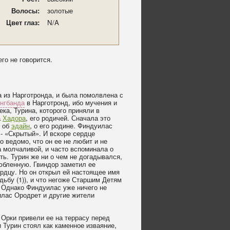
Волосы:
золотые
Цвет глаз:
N/A
его не говорится.
а из Нарготронда, и была помолвлена с
нгбанда
в Нарготронд, ибо мучения и
ека, Турина, которого приняли в
а
Хадора
, его родичей. Сначала это
о об
эдайн
, о его родине. Финдуилас
 - «Скрытый». И вскоре сердце
 ведомо, что он ее не любит и не
 молчаливой, и часто вспоминала о
ать. Турин же ни о чем не догадывался,
любленную. Гвиндор заметил ее
ердцу. Но он открыл ей настоящее имя
дьбу (1)), и что негоже Старшим Детям
 Однако Финдуилас уже ничего не
уилас Ородрет и другие жители
 Орки привели ее на террасу перед
 Турин стоял как каменное изваяние,