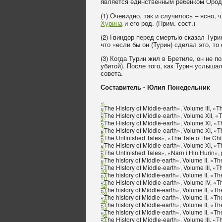
является единственным ребенком Ород
(1) Очевидно, так и случилось – ясно,
Хурина
и его род. (Прим. сост.)
(2) Гвиндор перед смертью сказал Тури
что «если бы он (Турин) сделал это, то
(3) Когда Турин жил в Бретиле, он не 
убитой). После того, как Турин услыша
совета.
Составитель - Юлия Понедельник
1)
«The History of Middle-earth», Volume III, «Th
2)
«The History of Middle-earth», Volume XII, «
3)
«The History of Middle-earth», Volume XI, «T
4)
«The History of Middle-earth», Volume XI, «T
5)
«The Unfinished Tales», «The Tale of the Chi
6)
«The History of Middle-earth», Volume XI, «T
7)
«The Unfinished Tales», «Narn i Hin Hurin», 
8)
«The history of Middle-earth», Volume II, «T
9)
«The History of Middle-earth», Volume III, «Th
10)
«The history of Middle-earth», Volume II, «Th
11)
«The History of Middle-earth», Volume IV, «T
12)
«The history of Middle-earth», Volume II, «T
13)
«The history of Middle-earth», Volume II, «T
14)
«The history of Middle-earth», Volume II, «T
15)
«The history of Middle-earth», Volume II, «T
16)
«The History of Middle-earth», Volume III, «T