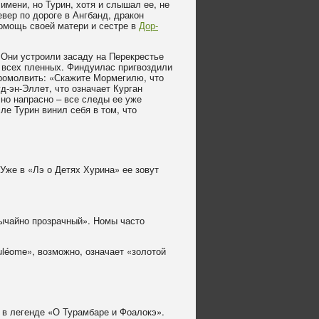
имени, но Турин, хотя и слышал ее, не
евер по дороге в Ангбанд, дракон
помощь своей матери и сестре в
Дор-
. Они устроили засаду на Перекрестье
ли всех пленных. Финдуилас пригвоздили
ромолвить: «Скажите Мормегилю, что
д-эн-Эллет, что означает Курган
 но напрасно – все следы ее уже
сле Турин винил себя в том, что
 Уже в «Лэ о Детях Хурина» ее зовут
звычайно прозрачный». Номы часто
luléome», возможно, означает «золотой
 в легенде «О Турамбаре и Фоалокэ».