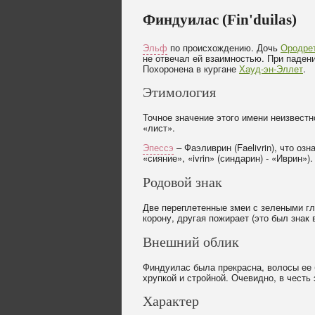
Финдуилас (Fin'duilas)
Эльф
по происхождению. Дочь
Ородре
не отвечал ей взаимностью. При падени
Похоронена в кургане
Хауд-эн-Эллет
.
Этимология
Точное значение этого имени неизвестно,
«лист».
Эпессэ
– Фаэливрин (Faelivrin), что озн
«сияние», «ivrin» (синдарин) - «Иврин»).
Родовой знак
Две переплетенные змеи с зелеными гл
корону, другая пожирает (это был знак
Внешний облик
Финдуилас была прекрасна, волосы ее 
хрупкой и стройной. Очевидно, в честь 
Характер