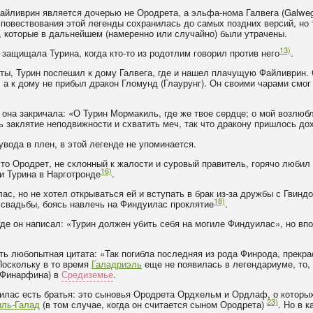
айливрин является дочерью не Ородрета, а эльфа-нома Галвега (Galwe
 повествования этой легенды сохранилась до самых поздних версий, но 
, которые в дальнейшем (намеренно или случайно) были утрачены.
13)
 защищала Турина, когда кто-то из родотлим говорил против него
.
биты, Турин поспешил к дому Галвега, где и нашел плачущую Файливрин
 а к дому не прибыл дракон Гломунд (Глаурунг). Он своими чарами смог 
 она закричала: «О Турин Мормакиль, где же твое сердце; о мой возлюб
ь заклятие неподвижности и схватить меч, так что дракону пришлось до
увода в плен, в этой легенде не упоминается.
что Ородрет, не склонный к жалости и суровый правитель, горячо любил
16)
и Турина в Нарготронде
.
с, но не хотел открываться ей и вступать в брак из-за дружбы с Гвинд
18)
л свадьбы, боясь навлечь на Финдуилас проклятие
.
де он написал: «Турин должен убить себя на могиле Финдуилас», но впо
ть любопытная цитата: «Так погибла последняя из рода Финрода, прекра
Поскольку в то время
Галадриэль
еще не появилась в легендариуме, то,
 Финарфина) в
Средиземье
.
илас есть братья: это сыновья Ородрета Ордхельм и Ордлаф, о которых
23)
иль-Галад
(в том случае, когда он считается сыном Ородрета)
. Но в 