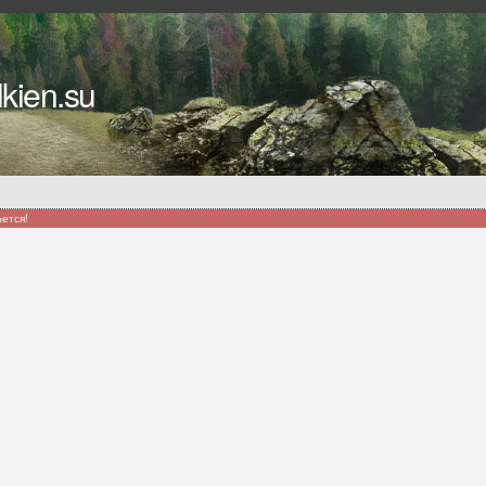
kien.su
ается!