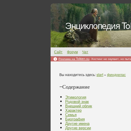
Энциклопедия Tol
Сайт
Форум
Чат
Реклама на Tolkien.su
. Хостинг не окупает, но пыт
↑
Вы находитесь здесь:
start
»
финдуилас
−
Содержание
Этимология
Родовой знак
Внешний облик
Характер
Семья
Биография
Другие имена
Другие версии