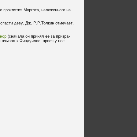
ие проклятия Моргота, наложенного на
спасти деву. Дж. Р.Р.Толкин отмечает,
нор
(сначала он принял ее за призрак
м взывал к Финдуилас, прося у нее