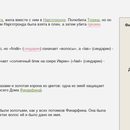
та
, жила вместе с ним в
Нарготронде
. Полюбила
Турина
, но он
и Нарготронда была взята в плен, а затем убита
орками
.
Фи
 но «findё» (
синдарин
) означает «волосы», а «las» (синдарин) -
ачает «солнечный блик на озере Иврин» («fael» (синдарин) -
азами и золотая корона из цветов: одна из змей защищает
 всего Дома
Финарфина
).
были золотыми, как у всех потомков Финарфина. Она была
этих волос ей и было дано ее имя.