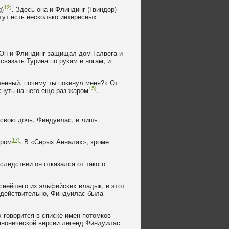
12)
g)
. Здесь она и Флиндинг (Гвиндор)
тут есть несколько интересных
. Он и Флиндинг защищал дом Галвега и
связать Турина по рукам и ногам, и
ленный, почему ты покинул меня?» От
15)
хнуть на него еще раз жаром
.
 свою дочь, Финдуилас, и лишь
17)
ором
. В «Серых Анналах», кроме
следствии он отказался от такого
снейшего из эльфийских владык, и этот
 действительно, Финдуилас была
 говорится в списке имен потомков
канонической версии легенд Финдуилас